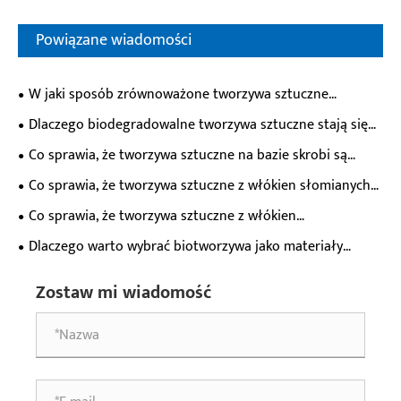
Powiązane wiadomości
W jaki sposób zrównoważone tworzywa sztuczne
pochodzenia biologicznego zmieniają przyszłość
Dlaczego biodegradowalne tworzywa sztuczne stają się
materiałów?
niezbędne dla nowoczesnego przemysłu?
Co sprawia, że ​​tworzywa sztuczne na bazie skrobi są
przyszłością materiałów zrównoważonych?
Co sprawia, że ​​tworzywa sztuczne z włókien słomianych
są przyszłością materiałów przyjaznych dla środowiska?
Co sprawia, że ​​tworzywa sztuczne z włókien
bambusowych są przyszłością zrównoważonych innowacji
Dlaczego warto wybrać biotworzywa jako materiały
materiałowych?
zrównoważone?
Zostaw mi wiadomość