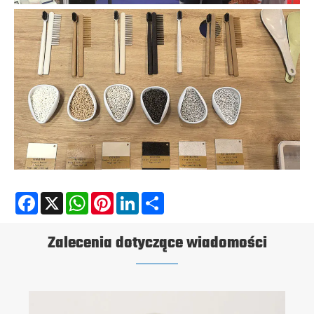
Facebook
X
WhatsApp
Pinterest
LinkedIn
Share
Zalecenia dotyczące wiadomości